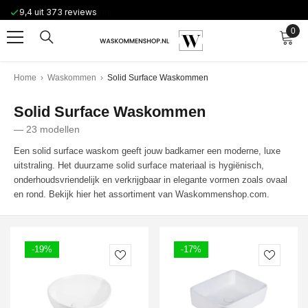
Ga naar de inhoud
Eenvoudig retourneren
0
0
arti
Home
›
Waskommen
›
Solid Surface Waskommen
Solid Surface Waskommen
— 23 modellen
Een solid surface waskom geeft jouw badkamer een moderne, luxe
uitstraling. Het duurzame solid surface materiaal is hygiënisch,
onderhoudsvriendelijk en verkrijgbaar in elegante vormen zoals ovaal
en rond. Bekijk hier het assortiment van Waskommenshop.com.
-19%
-17%