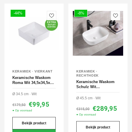
-44%
-8%
KERAMIEK · VIERKANT
KERAMIEK ·
RECHTHOEK
Keramische Waskom
Keramische Waskom
Roma Wit 34,5x34,5x12
Schulz Wit
cm
45,5x32x13,5 cm
Ø 34.5 cm · Wit
Ø 45.5 cm · Wit
€99,95
€179,50
€289,95
€315,00
● Op voorraad
● Op voorraad
Bekijk product
Bekijk product