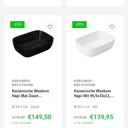
-15%
-20%
KERAMIEK ·
KERAMIEK ·
RECHTHOEK
RECHTHOEK
Keramische Waskom
Keramische Waskom
Hapi Mat Zwart
Hapi Wit 45,5x33x13,5
44,5x33x14 cm
cm
Ø 44.5 cm · Zwart
Ø 45.5 cm · Wit
€149,50
€139,95
€175,00
€175,00
● Op voorraad
● Op voorraad