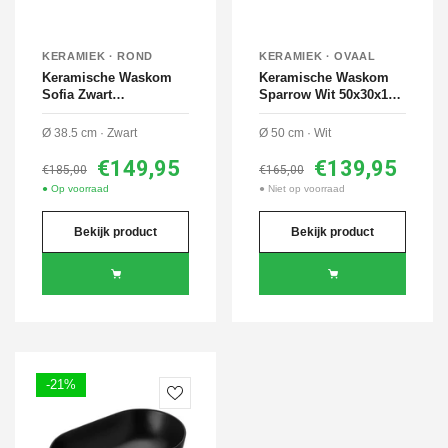
KERAMIEK · ROND
KERAMIEK · OVAAL
Keramische Waskom
Keramische Waskom
Sofia Zwart
Sparrow Wit 50x30x14
38,5x38,5x14 cm
cm
Ø 38.5 cm · Zwart
Ø 50 cm · Wit
€149,95
€139,95
€185,00
€165,00
● Op voorraad
● Niet op voorraad
Bekijk product
Bekijk product
-21%