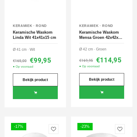
KERAMIEK · ROND
KERAMIEK · ROND
Keramische Waskom
Keramische Waskom
Linda Wit 41x41x15 cm
Mensa Groen 42x42x11
cm
Ø 42 cm · Groen
Ø 41 cm · Wit
€114,95
€99,95
€169,95
€165,00
● Op voorraad
● Op voorraad
Bekijk product
Bekijk product
-17%
-23%