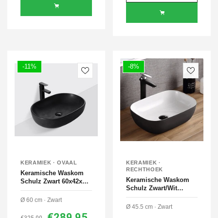
-11%
-8%
KERAMIEK · OVAAL
KERAMIEK ·
RECHTHOEK
Keramische Waskom
Keramische Waskom
Schulz Zwart 60x42x14
Schulz Zwart/Wit
cm
45,5x32x13,5 cm
Ø 60 cm · Zwart
Ø 45.5 cm · Zwart
€289,95