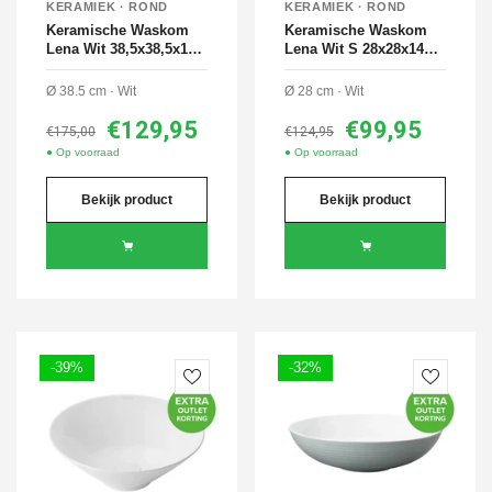
KERAMIEK · ROND
KERAMIEK · ROND
Keramische Waskom
Keramische Waskom
Lena Wit 38,5x38,5x14
Lena Wit S 28x28x14
cm
cm
Ø 38.5 cm · Wit
Ø 28 cm · Wit
€129,95
€99,95
€175,00
€124,95
● Op voorraad
● Op voorraad
Bekijk product
Bekijk product
-39%
-32%