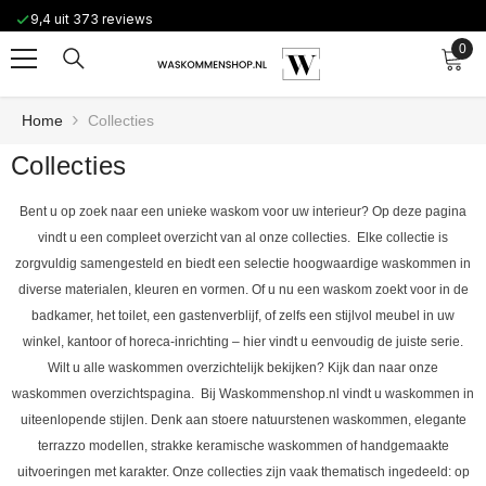
Ga naar de inhoud
9,4 uit 373 reviews
Eenvoudig retourneren
0
0
arti
Home
Collecties
Collecties
Bent u op zoek naar een unieke waskom voor uw interieur? Op deze pagina
vindt u een compleet overzicht van al onze collecties. Elke collectie is
zorgvuldig samengesteld en biedt een selectie hoogwaardige waskommen in
diverse materialen, kleuren en vormen. Of u nu een waskom zoekt voor in de
badkamer, het toilet, een gastenverblijf, of zelfs een stijlvol meubel in uw
winkel, kantoor of horeca-inrichting – hier vindt u eenvoudig de juiste serie.
Wilt u alle waskommen overzichtelijk bekijken? Kijk dan naar onze
waskommen overzichtspagina. Bij Waskommenshop.nl vindt u waskommen in
uiteenlopende stijlen. Denk aan stoere natuurstenen waskommen, elegante
terrazzo modellen, strakke keramische waskommen of handgemaakte
uitvoeringen met karakter. Onze collecties zijn vaak thematisch ingedeeld: op