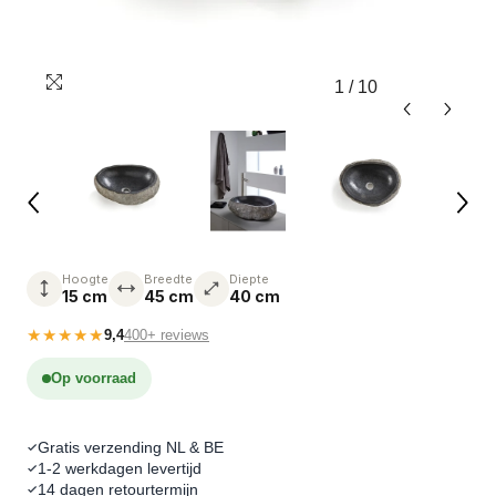
1
/
10
Hoogte
Breedte
Diepte
15 cm
45 cm
40 cm
★★★★★
9,4
400+ reviews
Op voorraad
Gratis verzending NL & BE
1-2 werkdagen levertijd
14 dagen retourtermijn